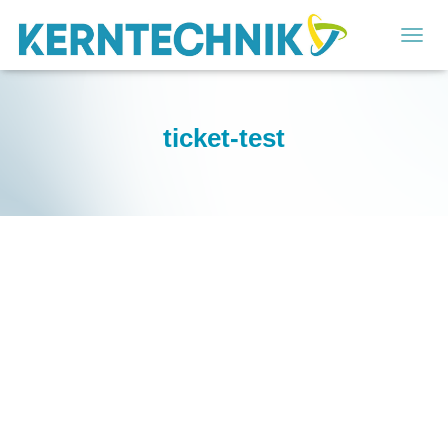
T
O
G
G
L
ticket-test
E
N
A
V
I
G
A
T
I
O
N