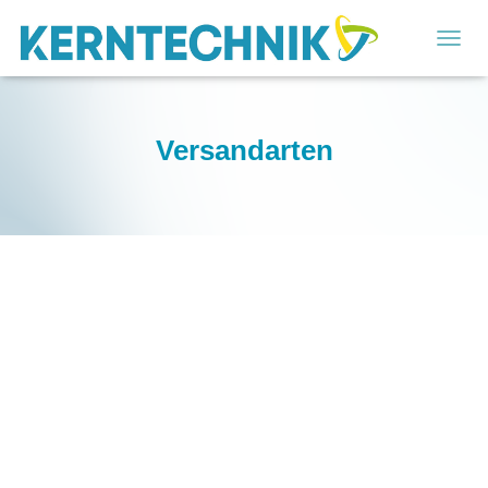
T
O
G
G
L
Versandarten
E
N
A
V
I
G
A
T
I
O
N